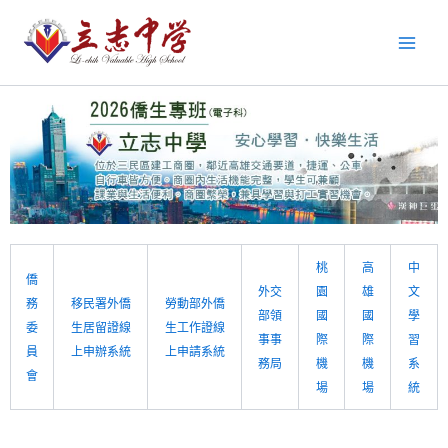
跳
至
主
要
內
容
桃
高
中
僑
外交
園
雄
文
務
移民署外僑
勞動部外僑
部領
國
國
學
委
生居留證線
生工作證線
事事
際
際
習
員
上申辦系統
上申請系統
務局
機
機
系
會
場
場
統