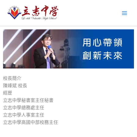
跳
至
主
要
內
容
校長簡介
陳峰斌 校長
經歷
立志中學秘書室主任秘書
立志中學總務處主任
立志中學人事室主任
立志中學高國中部校務主任