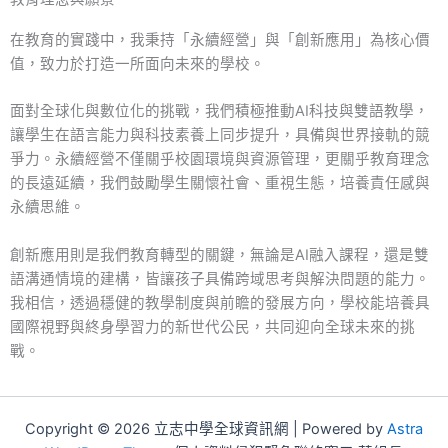
在教育的實踐中，我秉持「永續經營」與「創新應用」為核心價
值，致力於打造一所面向未來的學校。
面對全球化與數位化的挑戰，我們積極推動AI科技與雙語教學，
讓學生在語言能力與科技素養上同步提升，具備與世界接軌的競
爭力。永續經營不僅關乎校園環境與資源管理，更關乎教育理念
的長遠延續，我們鼓勵學生關懷社會、重視生態，培養責任感與
永續思維。
創新應用則是我們教育轉型的關鍵，無論是AI融入課程，還是雙
語溝通情境的建構，皆讓孩子具備跨域思考與解決問題的能力。
我相信，透過穩健的教學制度與前瞻的發展方向，學校能培養具
國際視野與終身學習力的新世代公民，共同迎向全球未來的挑
戰。
Copyright © 2026 立志中學全球資訊網 | Powered by
Astra